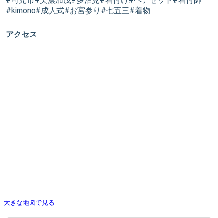
#可児市#美濃加茂#多治見#着付け#ヘアセット#着付師
#kimono#成人式#お宮参り#七五三#着物
アクセス
大きな地図で見る