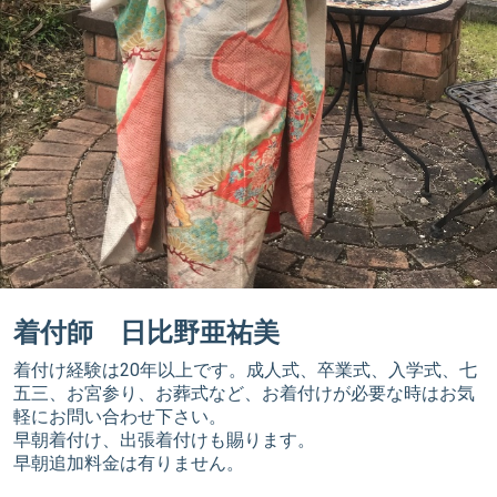
着付師 日比野亜祐美
着付け経験は20年以上です。成人式、卒業式、入学式、七
五三、お宮参り、お葬式など、お着付けが必要な時はお気
軽にお問い合わせ下さい。
早朝着付け、出張着付けも賜ります。
早朝追加料金は有りません。