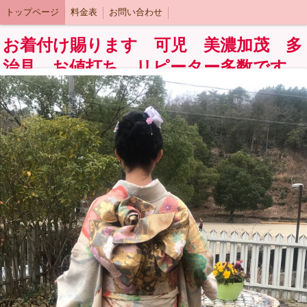
トップページ
料金表
お問い合わせ
お着付け賜ります 可児 美濃加茂 多
治見 お値打ち リピーター多数です